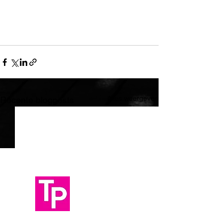
Alles weergeven
Recente blogposts
VERBINDING
BETEKENIS
IMPACT